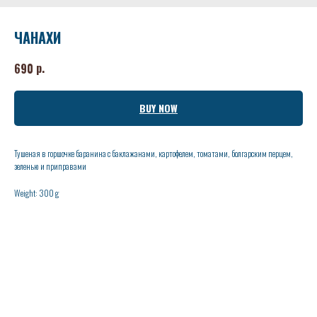
ЧАНАХИ
р.
690
BUY NOW
Тушеная в горшочке баранина с баклажанами, картофелем, томатами, болгарским перцем,
зеленью и приправами
Weight: 300 g