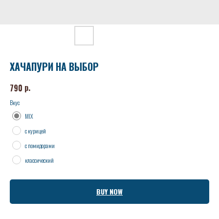
ХАЧАПУРИ НА ВЫБОР
р.
790
Вкус
MIX
с курицей
с помидорами
классический
BUY NOW